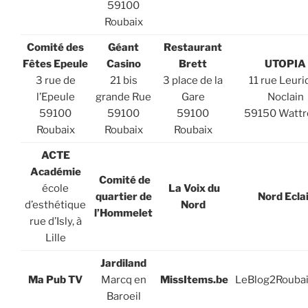
59100
Roubaix
Comité des
Géant
Restaurant
Fêtes Epeule
Casino
Brett
UTOPIA
3 rue de
21 bis
3 place de la
11 rue Leuri
l’Epeule
grande Rue
Gare
Noclain
59100
59100
59100
59150 Wattr
Roubaix
Roubaix
Roubaix
ACTE
Académie
Comité de
école
La Voix du
quartier de
Nord Ecla
d’esthétique
Nord
l’Hommelet
rue d’Isly, à
Lille
Jardiland
Ma Pub TV
Marcq en
MissItems.be
LeBlog2Rouba
Baroeil