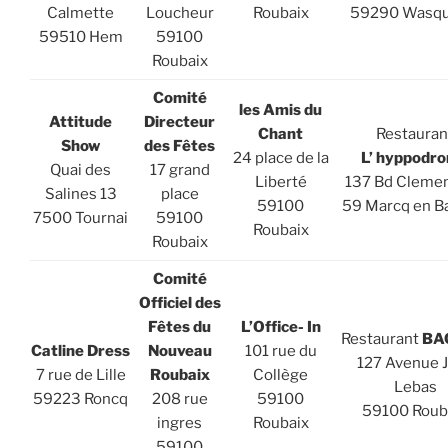
Calmette
Loucheur
Roubaix
59290 Wasqu
59510 Hem
59100
Roubaix
Comité
les Amis du
Attitude
Directeur
Chant
Restauran
Show
des Fêtes
24 place de la
L’ hyppodr
Quai des
17 grand
Liberté
137 Bd Cleme
Salines 13
place
59100
59 Marcq en B
7500 Tournai
59100
Roubaix
Roubaix
Comité
Officiel des
Fêtes du
L’Office- In
Restaurant
BA
Catline Dress
Nouveau
101 rue du
127 Avenue 
7 rue de Lille
Roubaix
Collège
Lebas
59223 Roncq
208 rue
59100
59100 Roub
ingres
Roubaix
59100