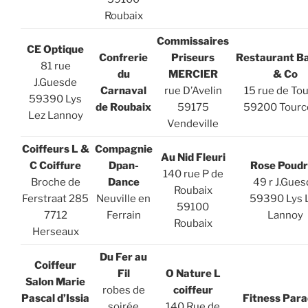
Roubaix
Commissaires
CE Optique
Confrerie
Priseurs
Restaurant Ba
81 rue
du
MERCIER
& Co
J.Guesde
Carnaval
rue D’Avelin
15 rue de Tou
59390 Lys
de Roubaix
59175
59200 Tourc
Lez Lannoy
Vendeville
Coiffeurs L &
Compagnie
Au Nid Fleuri
C Coiffure
Dpan-
Rose Poud
140 rue P de
Broche de
Dance
49 r J.Gues
Roubaix
Ferstraat 285
Neuville en
59390 Lys 
59100
7712
Ferrain
Lannoy
Roubaix
Herseaux
Du Fer au
Coiffeur
Fil
O Nature L
Salon Marie
robes de
coiffeur
Pascal d’Issia
Fitness Para
soirée
140 Rue de