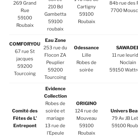
269 Grand
84b rue des 
210 Bd
Cartigny
Rue
7700 Mousc
Gambetta
59100
59100
59100
Roubaix
Roubaix
roubaix
Eau Zone
COMFORYOU
253 rue du
Odessance
SAWADE
67 rue St
Flocon ZA
Lille
11 rue leuri
jacques
Peuplier
Robes de
Noclain
59200
59200
soirée
59150 Wattr
Tourcoing
Tourcoing
Evidence
Collection
Robes de
ORIGINO
Comité des
soirée et
124 rue de
Univers Bea
Fêtes de L’
mariage
Mouveau
79 Av JB Le
Entrepont
13 rue de
59100
59100 Roub
l’Epeule
Roubaix