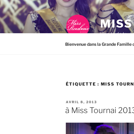
Aller
au
contenu
MISS
principal
Un site de tout
Bienvenue dans la Grande Famille d
ÉTIQUETTE :
MISS TOURN
PUBLIÉ
AVRIL 8, 2013
LE
à Miss Tournai 201