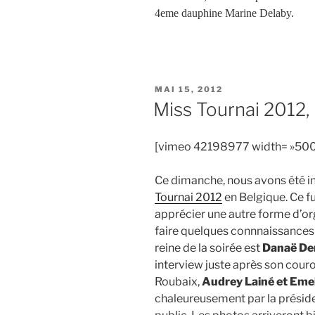
4eme dauphine Marine Delaby.
PUBLIÉ
MAI 15, 2012
LE
Miss Tournai 2012,
[vimeo 42198977 width= »500″
Ce dimanche, nous avons été inv
Tournai 2012
en Belgique. Ce f
apprécier une autre forme d’org
faire quelques connnaissances (
reine de la soirée est
Danaë D
interview juste après son cour
Roubaix,
Audrey Lainé et Eme
chaleureusement par la présid