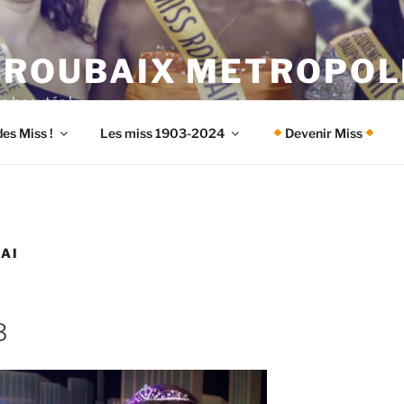
 ROUBAIX METROPOL
es beautés !
es Miss !
Les miss 1903-2024
Devenir Miss
AI
3