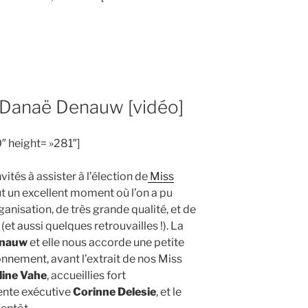
 Danaë Denauw [vidéo]
 height= »281″]
ités à assister à l’élection de
Miss
ut un excellent moment où l’on a pu
anisation, de très grande qualité, et de
et aussi quelques retrouvailles !). La
enauw
et elle nous accorde une petite
onnement, avant l’extrait de nos Miss
line Vahe
, accueillies fort
ente exécutive
Corinne Delesie
, et le