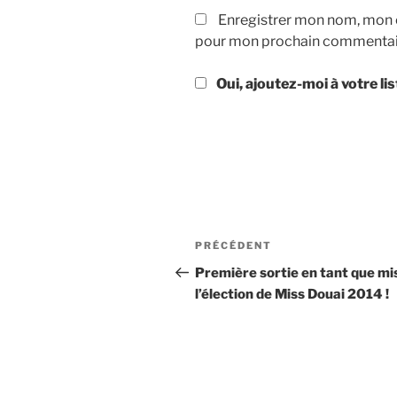
Enregistrer mon nom, mon e
pour mon prochain commentai
Oui, ajoutez-moi à votre lis
Navigation
Article
PRÉCÉDENT
de
précédent
Première sortie en tant que mis
l’élection de Miss Douai 2014 !
l’article