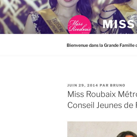
Aller
au
contenu
MISS
principal
Un site de tout
Bienvenue dans la Grande Famille d
PUBLIÉ
JUIN 29, 2014
PAR
BRUNO
LE
Miss Roubaix Métro
Conseil Jeunes de 